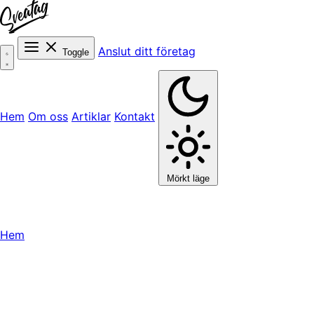
Anslut ditt företag
Toggle
Hem
Om oss
Artiklar
Kontakt
Mörkt läge
Hem