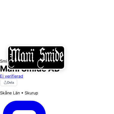
Smide
Mani Smide AB
Ej verifierad
Dela
Skåne Län • Skurup