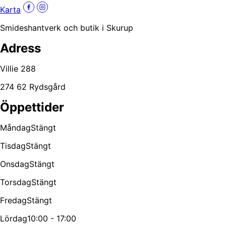
Karta
Smideshantverk och butik i Skurup
Adress
Villie 288
274 62 Rydsgård
Öppettider
Måndag
Stängt
Tisdag
Stängt
Onsdag
Stängt
Torsdag
Stängt
Fredag
Stängt
Lördag
10:00 - 17:00