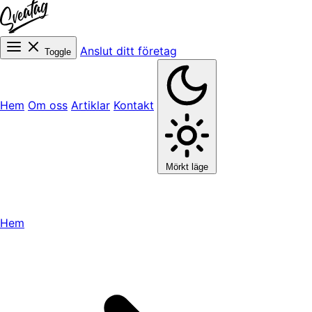
Anslut ditt företag
Toggle
Hem
Om oss
Artiklar
Kontakt
Mörkt läge
Hem