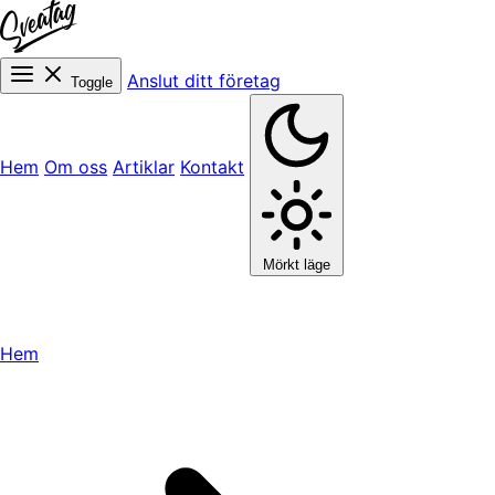
Anslut ditt företag
Toggle
Hem
Om oss
Artiklar
Kontakt
Mörkt läge
Hem