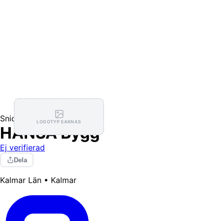
Snickare
LOGOTYP SAKNAS
HANSA Bygg
Ej verifierad
Dela
Kalmar Län • Kalmar