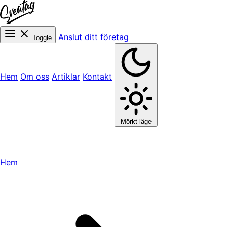
Anslut ditt företag
Toggle
Hem
Om oss
Artiklar
Kontakt
Mörkt läge
Hem