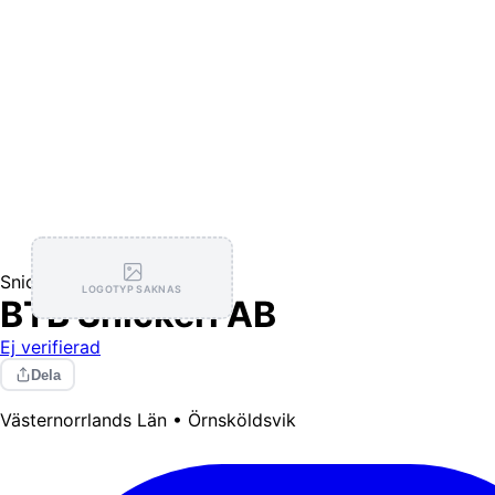
Snickare
LOGOTYP SAKNAS
BTB Snickeri AB
Ej verifierad
Dela
Västernorrlands Län • Örnsköldsvik