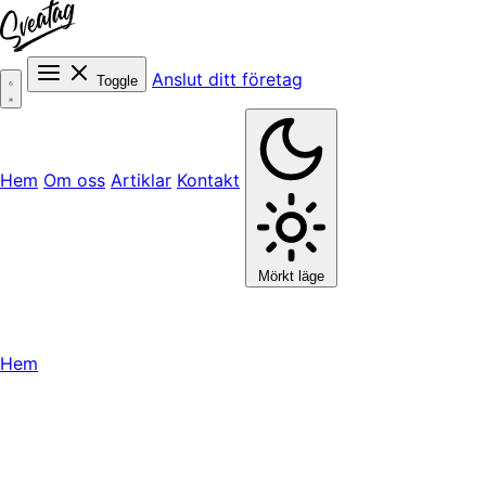
Anslut ditt företag
Toggle
Hem
Om oss
Artiklar
Kontakt
Mörkt läge
Hem