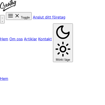
Anslut ditt företag
Toggle
Hem
Om oss
Artiklar
Kontakt
Mörkt läge
Hem