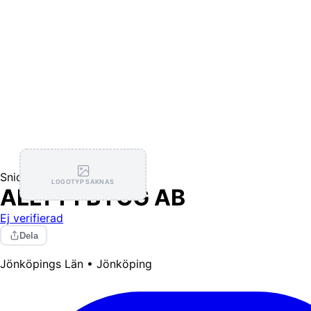
Snickare
LOGOTYP SAKNAS
ALLT I 1 BYGG AB
Ej verifierad
Dela
Jönköpings Län • Jönköping