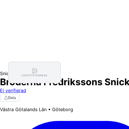
Snickare
LOGOTYP SAKNAS
Bröderna Fredrikssons Snick
Ej verifierad
Dela
Västra Götalands Län • Göteborg