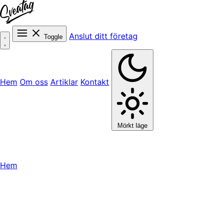
Anslut ditt företag
Toggle
Hem
Om oss
Artiklar
Kontakt
Mörkt läge
Hem