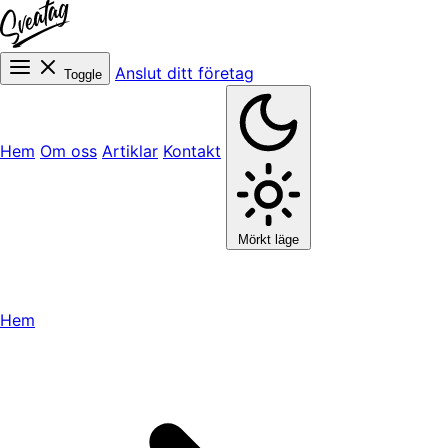
Anslut ditt företag
Toggle
Hem
Om oss
Artiklar
Kontakt
Mörkt läge
Hem