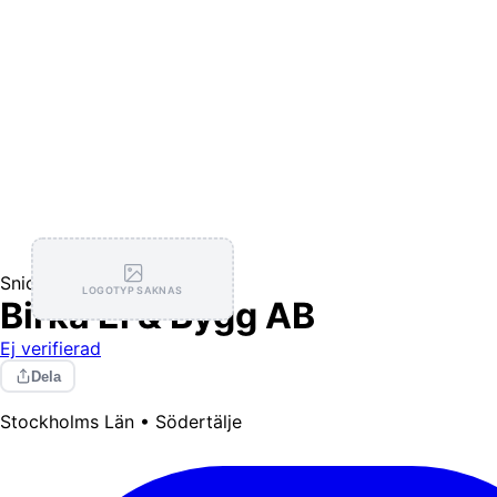
Snickare
Elektriker
LOGOTYP SAKNAS
Birka El & Bygg AB
Ej verifierad
Dela
Stockholms Län • Södertälje