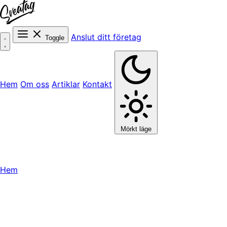
Anslut ditt företag
Toggle
Hem
Om oss
Artiklar
Kontakt
Mörkt läge
Hem