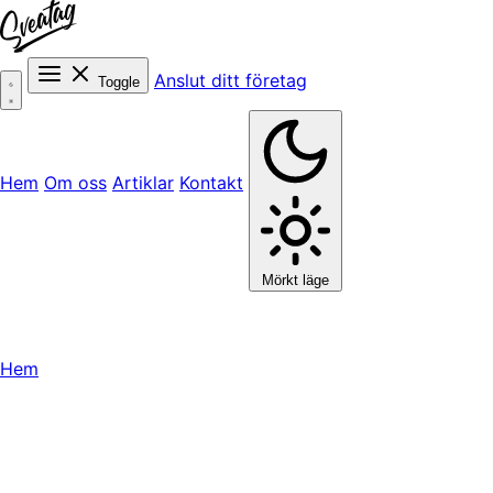
Anslut ditt företag
Toggle
Hem
Om oss
Artiklar
Kontakt
Mörkt läge
Hem