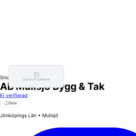
Snickare
LOGOTYP SAKNAS
AB Mullsjö Bygg & Tak
Ej verifierad
Dela
Jönköpings Län • Mullsjö