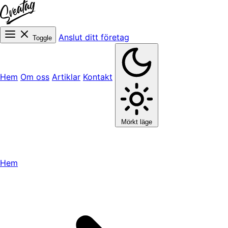
Anslut ditt företag
Toggle
Hem
Om oss
Artiklar
Kontakt
Mörkt läge
Hem