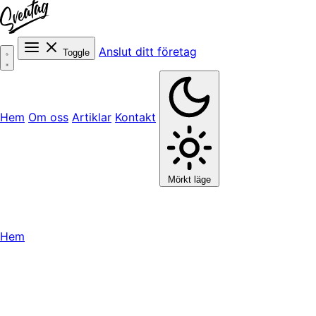
Anslut ditt företag
Toggle
Hem
Om oss
Artiklar
Kontakt
Mörkt läge
Hem