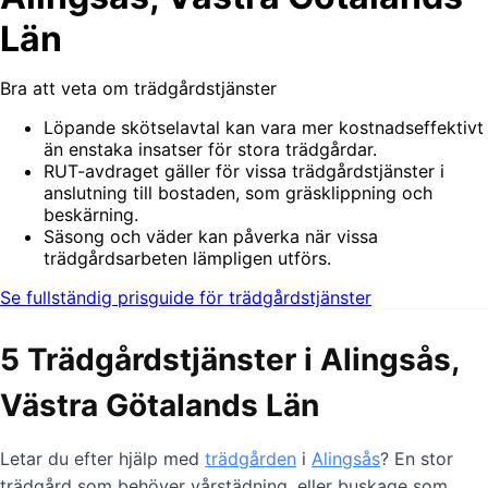
Län
Bra att veta om trädgårdstjänster
Löpande skötselavtal kan vara mer kostnadseffektivt
än enstaka insatser för stora trädgårdar.
RUT-avdraget gäller för vissa trädgårdstjänster i
anslutning till bostaden, som gräsklippning och
beskärning.
Säsong och väder kan påverka när vissa
trädgårdsarbeten lämpligen utförs.
Se fullständig prisguide för trädgårdstjänster
5 Trädgårdstjänster i Alingsås,
Västra Götalands Län
Letar du efter hjälp med
trädgården
i
Alingsås
? En stor
trädgård som behöver vårstädning, eller buskage som