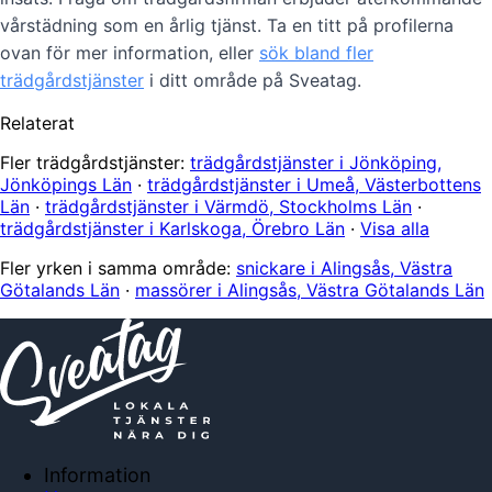
vårstädning som en årlig tjänst. Ta en titt på profilerna
ovan för mer information, eller
sök bland fler
trädgårdstjänster
i ditt område på Sveatag.
Relaterat
Fler trädgårdstjänster:
trädgårdstjänster i Jönköping,
Jönköpings Län
·
trädgårdstjänster i Umeå, Västerbottens
Län
·
trädgårdstjänster i Värmdö, Stockholms Län
·
trädgårdstjänster i Karlskoga, Örebro Län
·
Visa alla
Fler yrken i samma område:
snickare i Alingsås, Västra
Götalands Län
·
massörer i Alingsås, Västra Götalands Län
Information