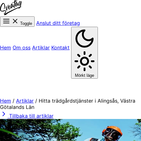
Anslut ditt företag
Toggle
Hem
Om oss
Artiklar
Kontakt
Mörkt läge
Hem
/
Artiklar
/
Hitta trädgårdstjänster i Alingsås, Västra
Götalands Län
Tillbaka till artiklar