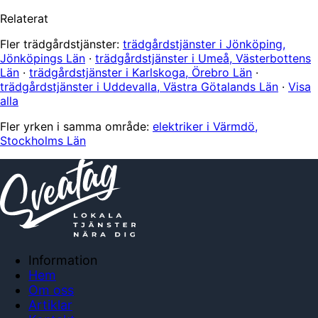
Relaterat
Fler trädgårdstjänster:
trädgårdstjänster i Jönköping,
Jönköpings Län
·
trädgårdstjänster i Umeå, Västerbottens
Län
·
trädgårdstjänster i Karlskoga, Örebro Län
·
trädgårdstjänster i Uddevalla, Västra Götalands Län
·
Visa
alla
Fler yrken i samma område:
elektriker i Värmdö,
Stockholms Län
Information
Hem
Om oss
Artiklar