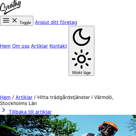
Anslut ditt företag
Toggle
Hem
Om oss
Artiklar
Kontakt
Mörkt läge
Hem
/
Artiklar
/
Hitta trädgårdstjänster i Värmdö,
Stockholms Län
Tillbaka till artiklar