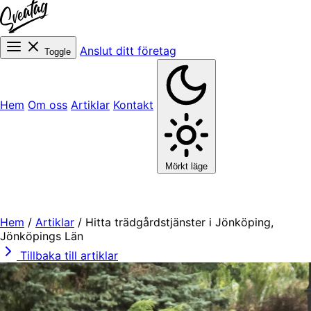
Anslut ditt företag
Toggle
Hem
Om oss
Artiklar
Kontakt
Mörkt läge
Hem
/
Artiklar
/
Hitta trädgårdstjänster i Jönköping,
Jönköpings Län
Tillbaka till artiklar