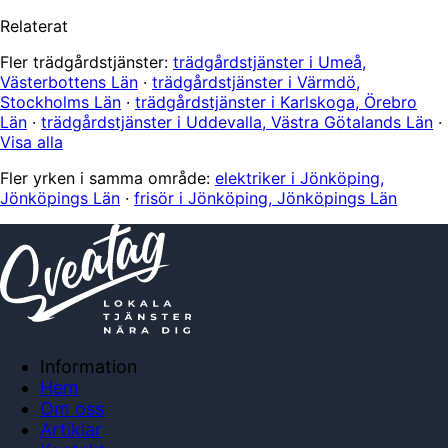
Relaterat
Fler trädgårdstjänster:
trädgårdstjänster i Umeå,
Västerbottens Län
·
trädgårdstjänster i Värmdö,
Stockholms Län
·
trädgårdstjänster i Karlskoga, Örebro
Län
·
trädgårdstjänster i Uddevalla, Västra Götalands Län
·
Visa alla
Fler yrken i samma område:
elektriker i Jönköping,
Jönköpings Län
·
frisör i Jönköping, Jönköpings Län
Information
Hem
Om oss
Artiklar