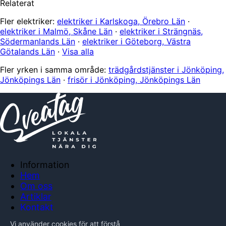
Relaterat
Fler elektriker:
elektriker i Karlskoga, Örebro Län
·
elektriker i Malmö, Skåne Län
·
elektriker i Strängnäs,
Södermanlands Län
·
elektriker i Göteborg, Västra
Götalands Län
·
Visa alla
Fler yrken i samma område:
trädgårdstjänster i Jönköping,
Jönköpings Län
·
frisör i Jönköping, Jönköpings Län
Information
Hem
Om oss
Artiklar
Kontakt
Anslut företag
Vi använder cookies för att förstå