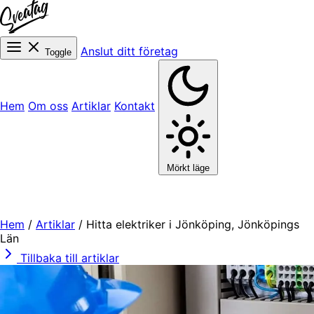
Anslut ditt företag
Toggle
Hem
Om oss
Artiklar
Kontakt
Mörkt läge
Hem
/
Artiklar
/
Hitta elektriker i Jönköping, Jönköpings
Län
Tillbaka till artiklar