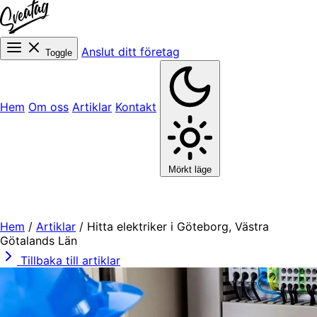
Anslut ditt företag
Toggle
Hem
Om oss
Artiklar
Kontakt
Mörkt läge
Hem
/
Artiklar
/
Hitta elektriker i Göteborg, Västra
Götalands Län
Tillbaka till artiklar