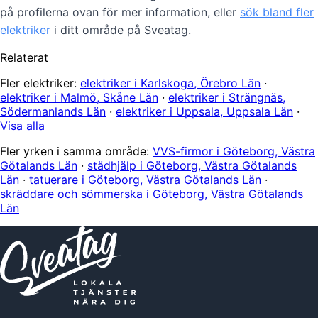
på profilerna ovan för mer information, eller
sök bland fler
elektriker
i ditt område på Sveatag.
Relaterat
Fler elektriker:
elektriker i Karlskoga, Örebro Län
·
elektriker i Malmö, Skåne Län
·
elektriker i Strängnäs,
Södermanlands Län
·
elektriker i Uppsala, Uppsala Län
·
Visa alla
Fler yrken i samma område:
VVS-firmor i Göteborg, Västra
Götalands Län
·
städhjälp i Göteborg, Västra Götalands
Län
·
tatuerare i Göteborg, Västra Götalands Län
·
skräddare och sömmerska i Göteborg, Västra Götalands
Län