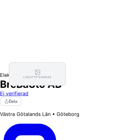
Elektriker
LOGOTYP SAKNAS
BreBaSto AB
Ej verifierad
Dela
Västra Götalands Län • Göteborg