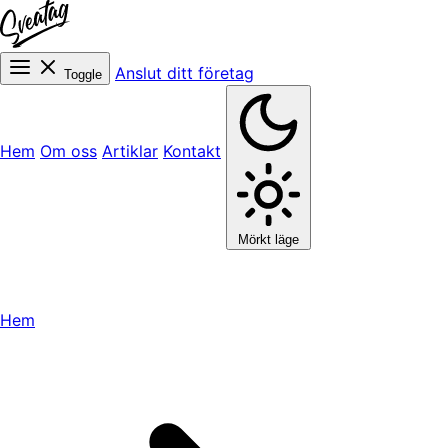
Anslut ditt företag
Toggle
Hem
Om oss
Artiklar
Kontakt
Mörkt läge
Hem