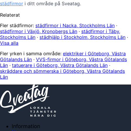
städfirmor
i ditt område på Sveatag.
Relaterat
Fler städfirmor:
städfirmor i Nacka, Stockholms Län
·
städfirmor i Växjö, Kronobergs Län
·
städfirmor i Täby,
Stockholms Län
·
städhjälp i Stockholm, Stockholms Län
·
Visa alla
Fler yrken i samma område:
elektriker i Göteborg, Västra
Götalands Län
·
VVS-firmor i Göteborg, Västra Götalands
Län
·
tatuerare i Göteborg, Västra Götalands Län
·
skräddare och sömmerska i Göteborg, Västra Götalands
Län
Information