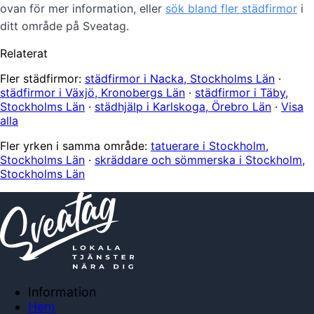
ovan för mer information, eller
sök bland fler städfirmor
i
ditt område på Sveatag.
Relaterat
Fler städfirmor:
städfirmor i Nacka, Stockholms Län
·
städfirmor i Växjö, Kronobergs Län
·
städfirmor i Täby,
Stockholms Län
·
städhjälp i Karlskoga, Örebro Län
·
Visa
alla
Fler yrken i samma område:
tatuerare i Stockholm,
Stockholms Län
·
skräddare och sömmerska i Stockholm,
Stockholms Län
Information
Hem