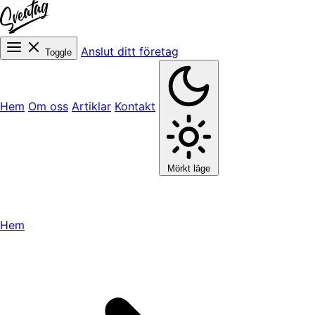
Anslut ditt företag
Toggle
Hem
Om oss
Artiklar
Kontakt
Mörkt läge
Hem