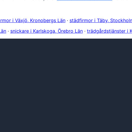
irmor i Växjö, Kronobergs Län
·
städfirmor i Täby, Stockhol
Län
·
snickare i Karlskoga, Örebro Län
·
trädgårdstjänster i