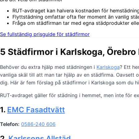
RUT-avdraget kan halvera kostnaden för hemstädning,
Flyttstädning omfattar ofta fler moment än vanlig städ
Fråga om städfirman tar med egna städprodukter elle
Se fullständig prisguide för städfirmor
5 Städfirmor i Karlskoga, Örebro
Behöver du extra hjälp med städningen i
Karlskoga
? Ett he
vanliga skäl till att man tar hjälp av en städfirma. Oavsett
dig. Här är fem förslag på städfirmor i Karlskoga som du h
RUT-avdraget gäller för städning i hemmet, men inte för exe
1.
EMC Fasadtvätt
Telefon:
0586-240 606
2.
Karlssons Allstäd