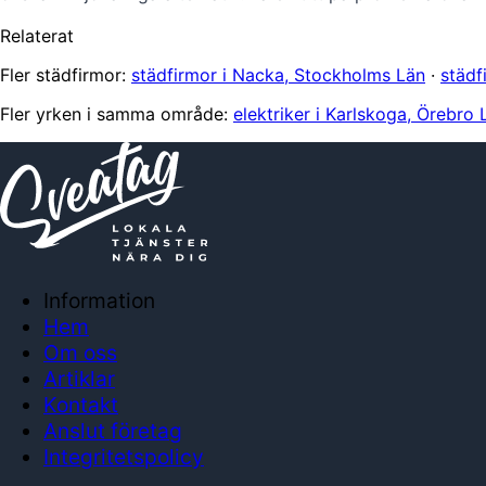
Relaterat
Fler städfirmor:
städfirmor i Nacka, Stockholms Län
·
städf
Fler yrken i samma område:
elektriker i Karlskoga, Örebro 
Information
Hem
Om oss
Artiklar
Kontakt
Anslut företag
Integritetspolicy