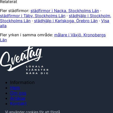
Relaterat
Fler städfirmor:
städfirmor i Nacka, Stockholms Län
·
städfirmor i Täby, Stockholms Län
·
städhjälp i Stockholm,
Stockholms Län
·
städhjälp i Karlskoga, Örebro Län
·
Visa
alla
Fler yrken i samma område:
målare i Växjö, Kronobergs
Län
Information
Hem
Om oss
Artiklar
Kontakt
Anslut företag
Vi använder cookies för att förstå