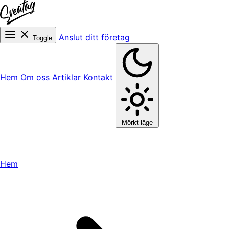
Anslut ditt företag
Toggle
Hem
Om oss
Artiklar
Kontakt
Mörkt läge
Hem