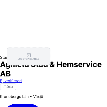
Städning
LOGOTYP SAKNAS
Agnieta Städ & Hemservice
AB
Ej verifierad
Dela
Kronobergs Län • Växjö