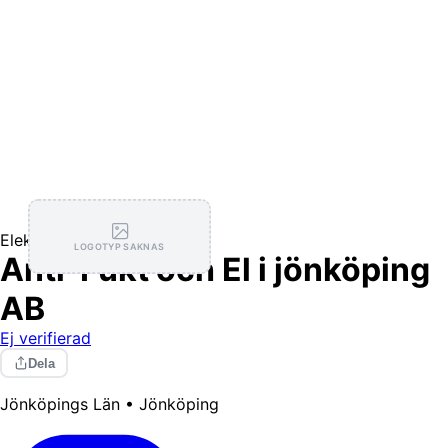
Elektriker
LOGOTYP SAKNAS
Anti-Fukt och El i jönköping
AB
Ej verifierad
Dela
Jönköpings Län • Jönköping