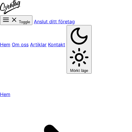
Anslut ditt företag
Toggle
Hem
Om oss
Artiklar
Kontakt
Mörkt läge
Hem