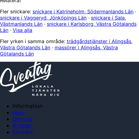
Relaterat
Fler snickare:
snickare i Katrineholm, Södermanlands Län
·
snickare i Vaggeryd, Jönköpings Län
·
snickare i Sala,
Västmanlands Län
·
snickare i Karlsborg, Västra Götalands
Län
·
Visa alla
Fler yrken i samma område:
trädgårdstjänster i Alingsås,
Västra Götalands Län
·
massörer i Alingsås, Västra
Götalands Län
Information
Hem
Om oss
Artiklar
Kontakt
Anslut företag