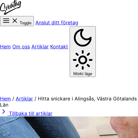
Anslut ditt företag
Toggle
Hem
Om oss
Artiklar
Kontakt
Mörkt läge
Hem
/
Artiklar
/
Hitta snickare i Alingsås, Västra Götalands
Län
Tillbaka till artiklar