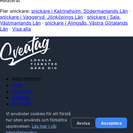
Relaterat
Fler snickare:
snickare i Katrineholm, Södermanlands Län
·
snickare i Vaggeryd, Jönköpings Län
·
snickare i Sala,
Västmanlands Län
·
snickare i Alingsås, Västra Götalands
Län
·
Visa alla
Information
Hem
Om oss
Artiklar
Kontakt
Anslut företag
Vi använder cookies för att förstå
Integritetspolicy
hur siten används och förbättra
Avvisa
Acceptera
upplevelsen.
Läs mer i vår
© 2026 Sveatag. Alla rättigheter förbehållna.
integritetspolicy