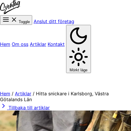
Anslut ditt företag
Toggle
Hem
Om oss
Artiklar
Kontakt
Mörkt läge
Hem
/
Artiklar
/
Hitta snickare i Karlsborg, Västra
Götalands Län
Tillbaka till artiklar