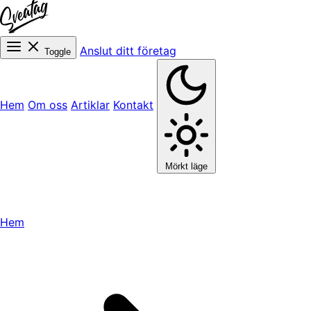
Anslut ditt företag
Toggle
Hem
Om oss
Artiklar
Kontakt
Mörkt läge
Hem