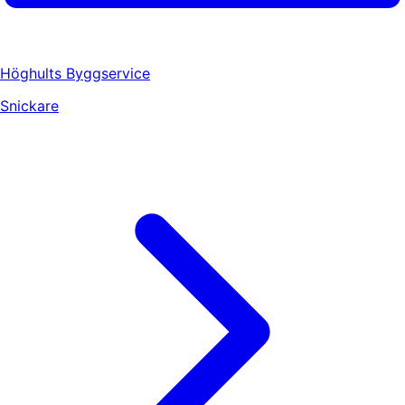
Höghults Byggservice
Snickare