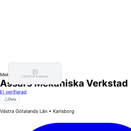
Mekanisk Verkstad
LOGOTYP SAKNAS
Assars Mekaniska Verkstad
Ej verifierad
Dela
Västra Götalands Län • Karlsborg