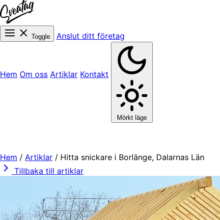
Anslut ditt företag
Toggle
Hem
Om oss
Artiklar
Kontakt
Mörkt läge
Hem
/
Artiklar
/
Hitta snickare i Borlänge, Dalarnas Län
Tillbaka till artiklar