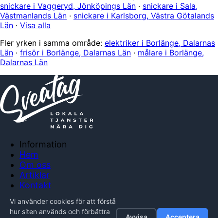
snickare i Vaggeryd, Jönköpings Län
·
snickare i Sala,
Västmanlands Län
·
snickare i Karlsborg, Västra Götalands
Län
·
Visa alla
Fler yrken i samma område:
elektriker i Borlänge, Dalarnas
Län
·
frisör i Borlänge, Dalarnas Län
·
målare i Borlänge,
Dalarnas Län
Information
Hem
Om oss
Artiklar
Kontakt
Anslut företag
Vi använder cookies för att förstå
Integritetspolicy
hur siten används och förbättra
Avvisa
Acceptera