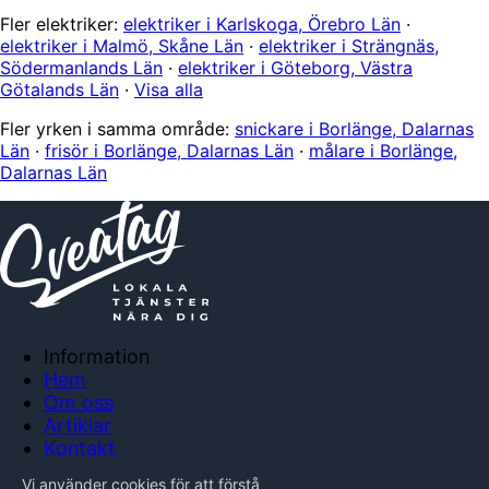
Fler elektriker:
elektriker i Karlskoga, Örebro Län
·
elektriker i Malmö, Skåne Län
·
elektriker i Strängnäs,
Södermanlands Län
·
elektriker i Göteborg, Västra
Götalands Län
·
Visa alla
Fler yrken i samma område:
snickare i Borlänge, Dalarnas
Län
·
frisör i Borlänge, Dalarnas Län
·
målare i Borlänge,
Dalarnas Län
Information
Hem
Om oss
Artiklar
Kontakt
Anslut företag
Vi använder cookies för att förstå