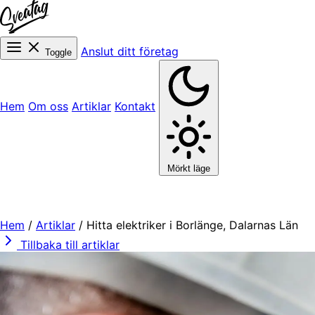
Anslut ditt företag
Toggle
Hem
Om oss
Artiklar
Kontakt
Mörkt läge
Hem
/
Artiklar
/
Hitta elektriker i Borlänge, Dalarnas Län
Tillbaka till artiklar