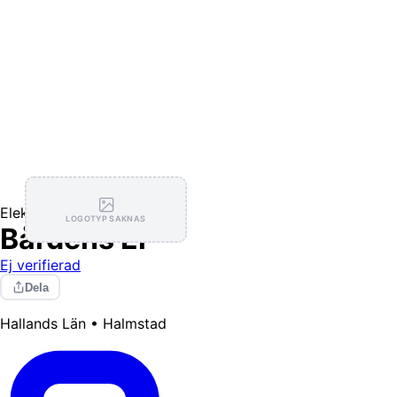
Elektriker
LOGOTYP SAKNAS
Bårdéns El
Ej verifierad
Dela
Hallands Län • Halmstad