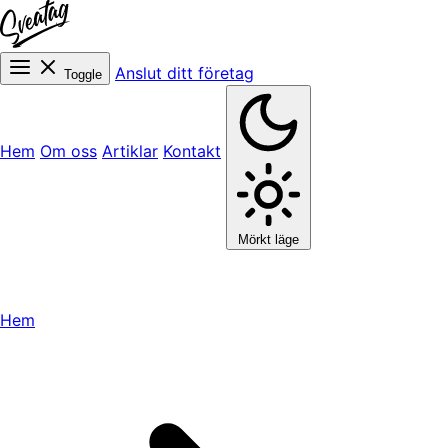
Anslut ditt företag
Toggle
Hem
Om oss
Artiklar
Kontakt
Mörkt läge
Hem