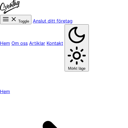
Anslut ditt företag
Toggle
Hem
Om oss
Artiklar
Kontakt
Mörkt läge
Hem