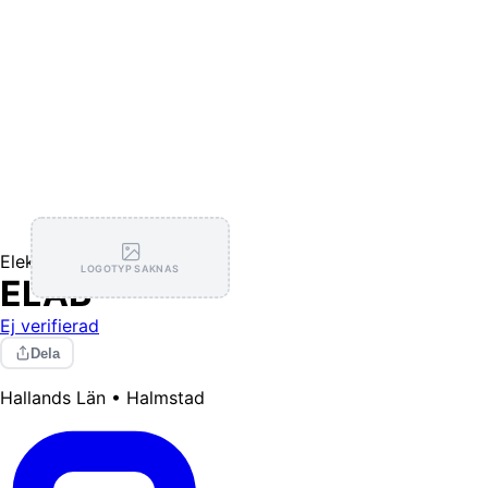
Elektriker
LOGOTYP SAKNAS
ELAB
Ej verifierad
Dela
Hallands Län • Halmstad