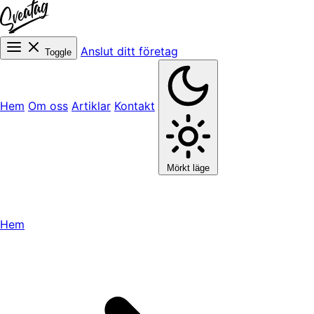
Anslut ditt företag
Toggle
Hem
Om oss
Artiklar
Kontakt
Mörkt läge
Hem