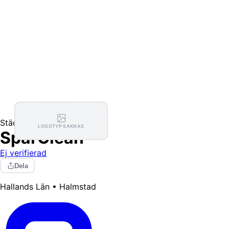
Städning
LOGOTYP SAKNAS
SparClean
Ej verifierad
Dela
Hallands Län • Halmstad