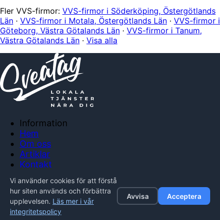
Fler VVS-firmor:
VVS-firmor i Söderköping, Östergötlands
Län
·
VVS-firmor i Motala, Östergötlands Län
·
VVS-firmor i
Göteborg, Västra Götalands Län
·
VVS-firmor i Tanum,
Västra Götalands Län
·
Visa alla
Information
Hem
Om oss
Artiklar
Kontakt
Anslut företag
Vi använder cookies för att förstå
Integritetspolicy
hur siten används och förbättra
Avvisa
Acceptera
upplevelsen.
Läs mer i vår
© 2026 Sveatag. Alla rättigheter förbehållna.
integritetspolicy