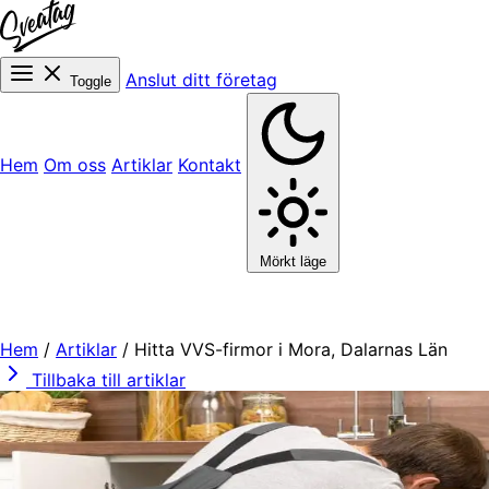
Anslut ditt företag
Toggle
Hem
Om oss
Artiklar
Kontakt
Mörkt läge
Hem
/
Artiklar
/
Hitta VVS-firmor i Mora, Dalarnas Län
Tillbaka till artiklar