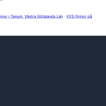
rmor i Tanum, Västra Götalands Län
·
VVS-firmor på