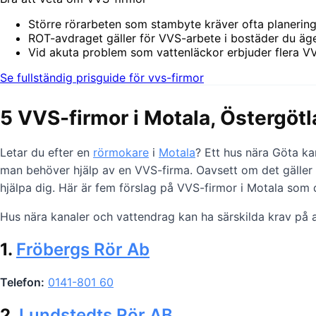
Större rörarbeten som stambyte kräver ofta planering 
ROT-avdraget gäller för VVS-arbete i bostäder du äger
Vid akuta problem som vattenläckor erbjuder flera VV
Se fullständig prisguide för vvs-firmor
5 VVS-firmor i Motala, Östergöt
Letar du efter en
rörmokare
i
Motala
? Ett hus nära Göta ka
man behöver hjälp av en VVS-firma. Oavsett om det gäller e
hjälpa dig. Här är fem förslag på VVS-firmor i Motala som 
Hus nära kanaler och vattendrag kan ha särskilda krav på a
1.
Fröbergs Rör Ab
Telefon:
0141-801 60
2.
Lundstedts Rör AB