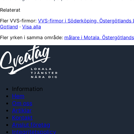
Relaterat
Fler VVS-firmor:
VVS-firmor i Söderköping, Östergötlands 
Gotland
·
Visa alla
Fler yrken i samma område:
målare i Motala, Östergötland
Information
Hem
Om oss
Artiklar
Kontakt
Anslut företag
Integritetspolicy