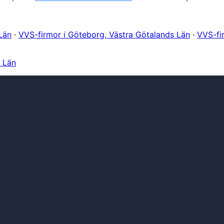
Län
·
VVS-firmor i Göteborg, Västra Götalands Län
·
VVS-fi
s Län