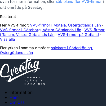
ovan för mer information, eller
sök bland fler VVS-firmor
i
ditt område på Sveatag.
Relaterat
Fler VVS-firmor:
VVS-firmor i Motala, Östergötlands Län
·
VVS-firmor i Göteborg, Västra Götalands Län
·
VVS-firmor
i Tanum, Västra Götalands Län
·
VVS-firmor på Gotland
·
Visa alla
Fler yrken i samma område:
snickare i Söderköping,
Östergötlands Län
Information
Hem
Om oss