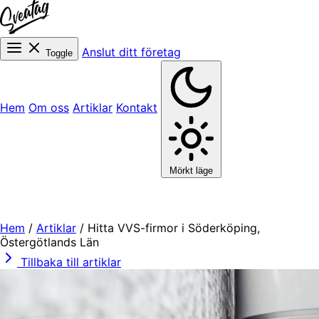
Anslut ditt företag
Toggle
Hem
Om oss
Artiklar
Kontakt
Mörkt läge
Hem
/
Artiklar
/
Hitta VVS-firmor i Söderköping,
Östergötlands Län
Tillbaka till artiklar