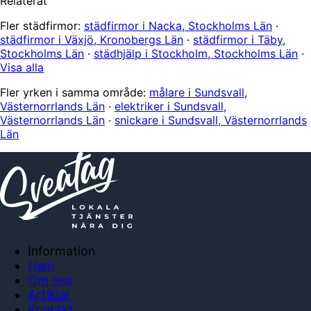
Relaterat
Fler städfirmor:
städfirmor i Nacka, Stockholms Län
·
städfirmor i Växjö, Kronobergs Län
·
städfirmor i Täby,
Stockholms Län
·
städhjälp i Stockholm, Stockholms Län
·
Visa alla
Fler yrken i samma område:
målare i Sundsvall,
Västernorrlands Län
·
elektriker i Sundsvall,
Västernorrlands Län
·
snickare i Sundsvall, Västernorrlands
Län
Information
Hem
Om oss
Artiklar
Kontakt