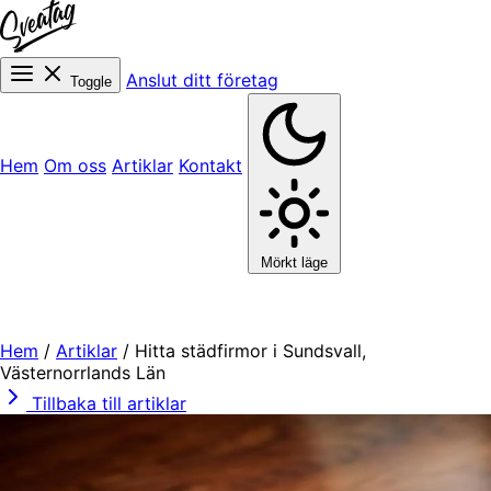
Anslut ditt företag
Toggle
Hem
Om oss
Artiklar
Kontakt
Mörkt läge
Hem
/
Artiklar
/
Hitta städfirmor i Sundsvall,
Västernorrlands Län
Tillbaka till artiklar