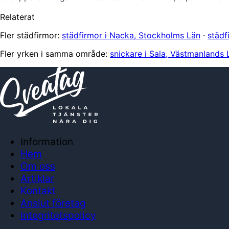
Relaterat
Fler städfirmor:
städfirmor i Nacka, Stockholms Län
·
städf
Fler yrken i samma område:
snickare i Sala, Västmanlands 
Information
Hem
Om oss
Artiklar
Kontakt
Anslut företag
Integritetspolicy