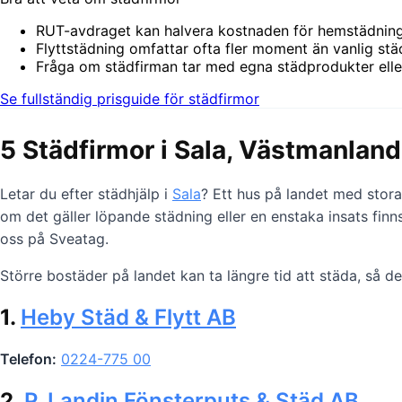
RUT-avdraget kan halvera kostnaden för hemstädning,
Flyttstädning omfattar ofta fler moment än vanlig städ
Fråga om städfirman tar med egna städprodukter elle
Se fullständig prisguide för städfirmor
5 Städfirmor i Sala, Västmanlan
Letar du efter städhjälp i
Sala
? Ett hus på landet med stora 
om det gäller löpande städning eller en enstaka insats finn
oss på Sveatag.
Större bostäder på landet kan ta längre tid att städa, så d
1.
Heby Städ & Flytt AB
Telefon:
0224-775 00
2.
P. Landin Fönsterputs & Städ AB