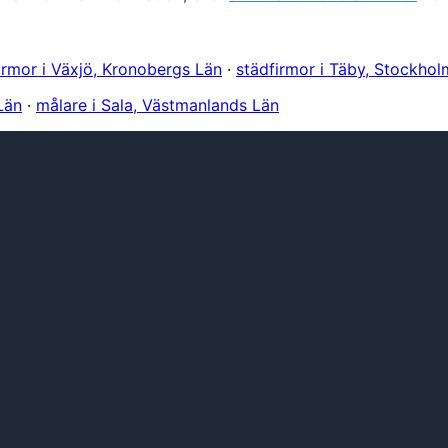
irmor i Växjö, Kronobergs Län
·
städfirmor i Täby, Stockhol
Län
·
målare i Sala, Västmanlands Län