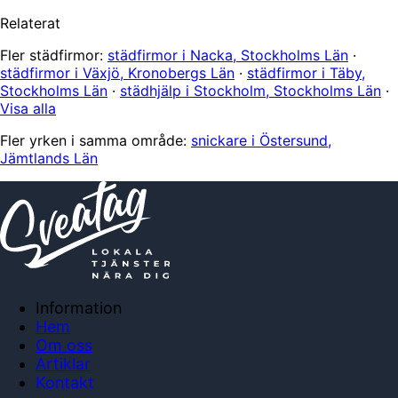
Relaterat
Fler städfirmor:
städfirmor i Nacka, Stockholms Län
·
städfirmor i Växjö, Kronobergs Län
·
städfirmor i Täby,
Stockholms Län
·
städhjälp i Stockholm, Stockholms Län
·
Visa alla
Fler yrken i samma område:
snickare i Östersund,
Jämtlands Län
Information
Hem
Om oss
Artiklar
Kontakt