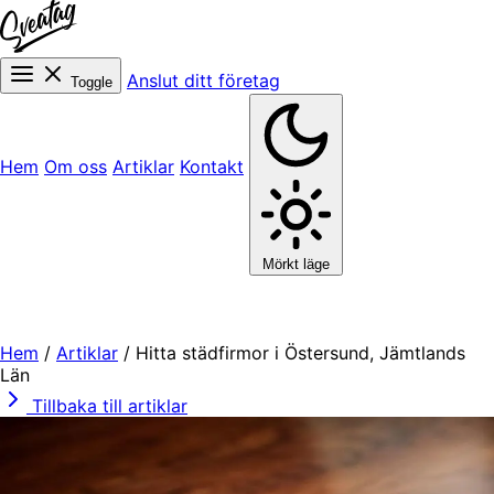
Anslut ditt företag
Toggle
Hem
Om oss
Artiklar
Kontakt
Mörkt läge
Hem
/
Artiklar
/
Hitta städfirmor i Östersund, Jämtlands
Län
Tillbaka till artiklar