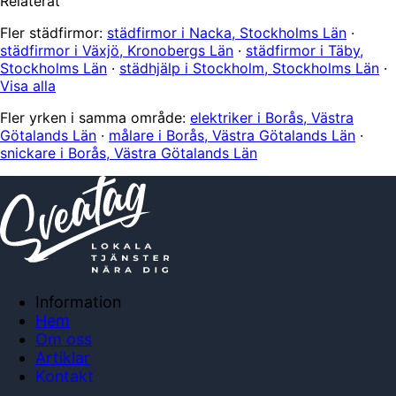
Relaterat
Fler städfirmor:
städfirmor i Nacka, Stockholms Län
·
städfirmor i Växjö, Kronobergs Län
·
städfirmor i Täby,
Stockholms Län
·
städhjälp i Stockholm, Stockholms Län
·
Visa alla
Fler yrken i samma område:
elektriker i Borås, Västra
Götalands Län
·
målare i Borås, Västra Götalands Län
·
snickare i Borås, Västra Götalands Län
Information
Hem
Om oss
Artiklar
Kontakt
Anslut företag