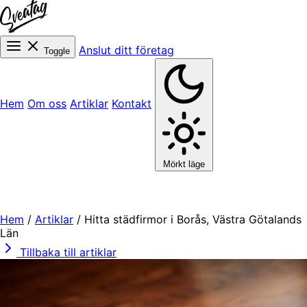
Anslut ditt företag
Toggle
Hem
Om oss
Artiklar
Kontakt
Mörkt läge
Hem
/
Artiklar
/
Hitta städfirmor i Borås, Västra Götalands
Län
Tillbaka till artiklar