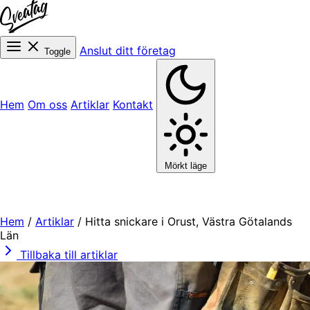
Anslut ditt företag
Toggle
Hem
Om oss
Artiklar
Kontakt
Mörkt läge
Hem
/
Artiklar
/
Hitta snickare i Orust, Västra Götalands
Län
Tillbaka till artiklar