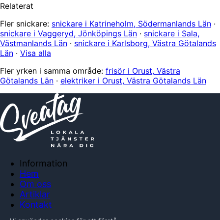
Relaterat
Fler snickare:
snickare i Katrineholm, Södermanlands Län
·
snickare i Vaggeryd, Jönköpings Län
·
snickare i Sala,
Västmanlands Län
·
snickare i Karlsborg, Västra Götalands
Län
·
Visa alla
Fler yrken i samma område:
frisör i Orust, Västra
Götalands Län
·
elektriker i Orust, Västra Götalands Län
Information
Hem
Om oss
Artiklar
Kontakt
Anslut företag