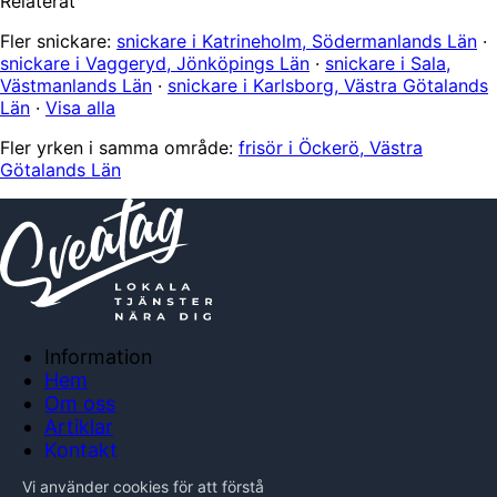
Relaterat
Fler snickare:
snickare i Katrineholm, Södermanlands Län
·
snickare i Vaggeryd, Jönköpings Län
·
snickare i Sala,
Västmanlands Län
·
snickare i Karlsborg, Västra Götalands
Län
·
Visa alla
Fler yrken i samma område:
frisör i Öckerö, Västra
Götalands Län
Information
Hem
Om oss
Artiklar
Kontakt
Anslut företag
Vi använder cookies för att förstå
Integritetspolicy