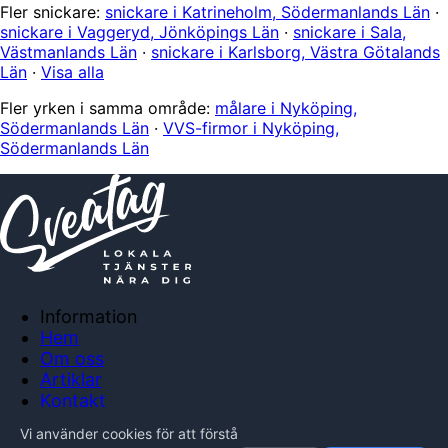
Fler snickare:
snickare i Katrineholm, Södermanlands Län
·
snickare i Vaggeryd, Jönköpings Län
·
snickare i Sala,
Västmanlands Län
·
snickare i Karlsborg, Västra Götalands
Län
·
Visa alla
Fler yrken i samma område:
målare i Nyköping,
Södermanlands Län
·
VVS-firmor i Nyköping,
Södermanlands Län
Information
Hem
Om oss
Artiklar
Kontakt
Anslut företag
Vi använder cookies för att förstå
Integritetspolicy