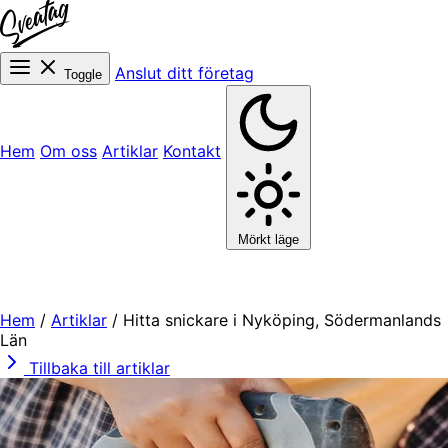
Anslut ditt företag
Toggle
Hem
Om oss
Artiklar
Kontakt
Mörkt läge
Hem
/
Artiklar
/
Hitta snickare i Nyköping, Södermanlands
Län
Tillbaka till artiklar