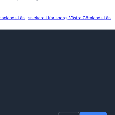
tmanlands Län
·
snickare i Karlsborg, Västra Götalands Län
·