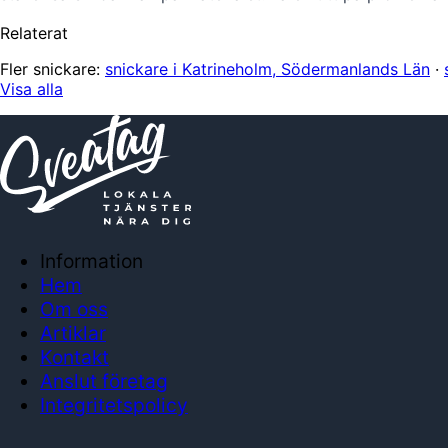
Relaterat
Fler snickare:
snickare i Katrineholm, Södermanlands Län
·
Visa alla
Information
Hem
Om oss
Artiklar
Kontakt
Anslut företag
Integritetspolicy