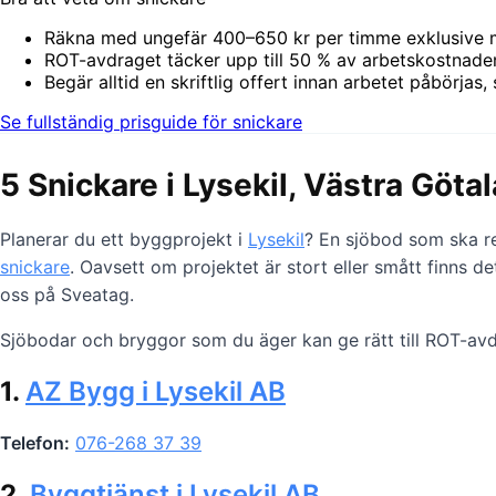
Räkna med ungefär 400–650 kr per timme exklusive m
ROT-avdraget täcker upp till 50 % av arbetskostnaden
Begär alltid en skriftlig offert innan arbetet påbörjas, 
Se fullständig prisguide för snickare
5 Snickare i Lysekil, Västra Göta
Planerar du ett byggprojekt i
Lysekil
? En sjöbod som ska re
snickare
. Oavsett om projektet är stort eller smått finns d
oss på Sveatag.
Sjöbodar och bryggor som du äger kan ge rätt till ROT-avd
1.
AZ Bygg i Lysekil AB
Telefon:
076-268 37 39
2.
Byggtjänst i Lysekil AB