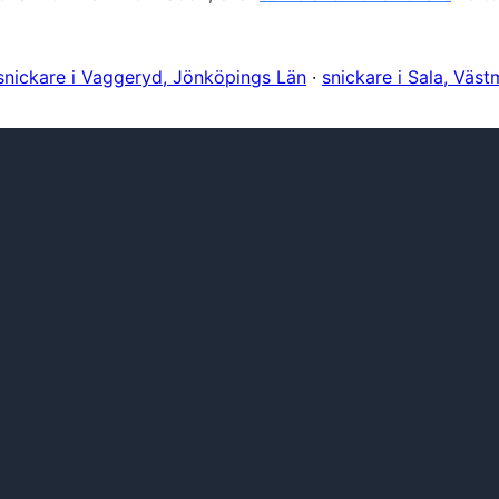
snickare i Vaggeryd, Jönköpings Län
·
snickare i Sala, Väs