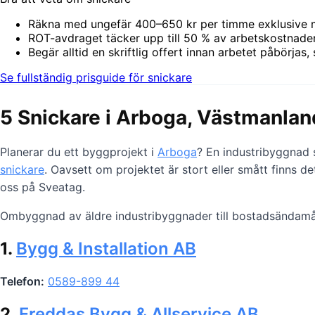
Räkna med ungefär 400–650 kr per timme exklusive m
ROT-avdraget täcker upp till 50 % av arbetskostnaden
Begär alltid en skriftlig offert innan arbetet påbörjas, 
Se fullständig prisguide för snickare
5 Snickare i Arboga, Västmanlan
Planerar du ett byggprojekt i
Arboga
? En industribyggnad s
snickare
. Oavsett om projektet är stort eller smått finns 
oss på Sveatag.
Ombyggnad av äldre industribyggnader till bostadsändamål
1.
Bygg & Installation AB
Telefon:
0589-899 44
2.
Freddas Bygg & Allservice AB