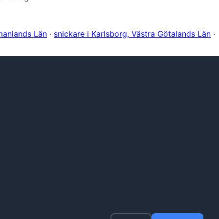
tmanlands Län
·
snickare i Karlsborg, Västra Götalands Län
·