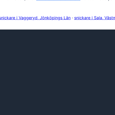
snickare i Vaggeryd, Jönköpings Län
·
snickare i Sala, Väs