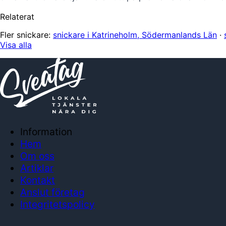
Relaterat
Fler snickare:
snickare i Katrineholm, Södermanlands Län
·
Visa alla
Information
Hem
Om oss
Artiklar
Kontakt
Anslut företag
Integritetspolicy