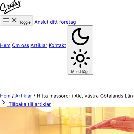
Anslut ditt företag
Toggle
Hem
Om oss
Artiklar
Kontakt
Mörkt läge
Hem
/
Artiklar
/
Hitta massörer i Ale, Västra Götalands Län
Tillbaka till artiklar