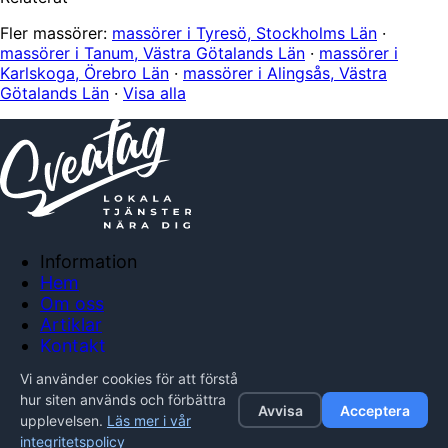
Fler massörer:
massörer i Tyresö, Stockholms Län
·
massörer i Tanum, Västra Götalands Län
·
massörer i
Karlskoga, Örebro Län
·
massörer i Alingsås, Västra
Götalands Län
·
Visa alla
Information
Hem
Om oss
Artiklar
Kontakt
Anslut företag
Vi använder cookies för att förstå
Integritetspolicy
hur siten används och förbättra
Avvisa
Acceptera
upplevelsen.
Läs mer i vår
© 2026 Sveatag. Alla rättigheter förbehållna.
integritetspolicy