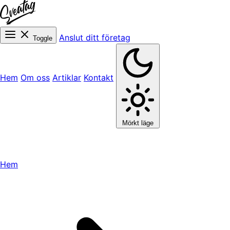
Anslut ditt företag
Toggle
Hem
Om oss
Artiklar
Kontakt
Mörkt läge
Hem