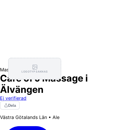
Massage
LOGOTYP SAKNAS
Care of J Massage i
Älvängen
Ej verifierad
Dela
Västra Götalands Län • Ale