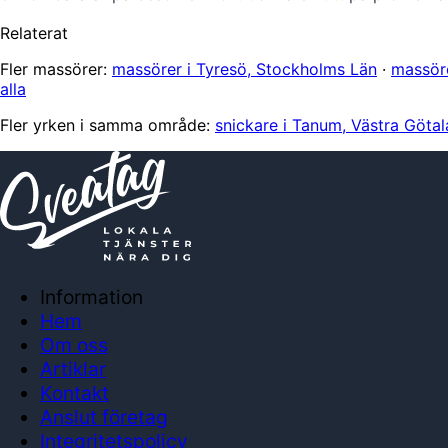
Relaterat
Fler massörer:
massörer i Tyresö, Stockholms Län
·
massöre
alla
Fler yrken i samma område:
snickare i Tanum, Västra Göta
Information
Hem
Om oss
Artiklar
Kontakt
Anslut företag
Integritetspolicy