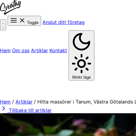
Anslut ditt företag
Toggle
Hem
Om oss
Artiklar
Kontakt
Mörkt läge
Hem
/
Artiklar
/
Hitta massörer i Tanum, Västra Götalands 
Tillbaka till artiklar