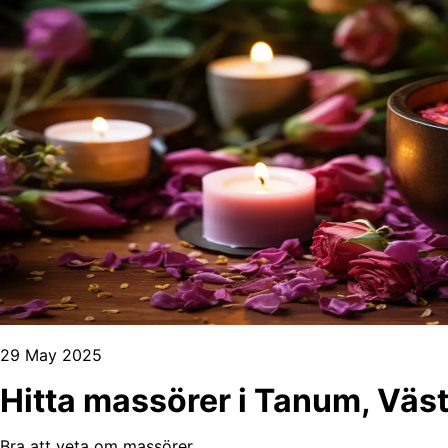
29 May 2025
Hitta massörer i Tanum, Väs
Bra att veta om massörer