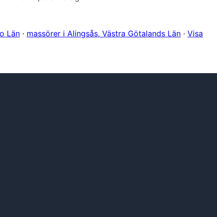
ro Län
·
massörer i Alingsås, Västra Götalands Län
·
Visa