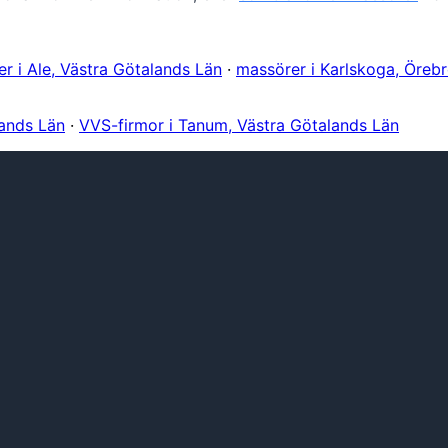
r i Ale, Västra Götalands Län
·
massörer i Karlskoga, Öreb
lands Län
·
VVS-firmor i Tanum, Västra Götalands Län