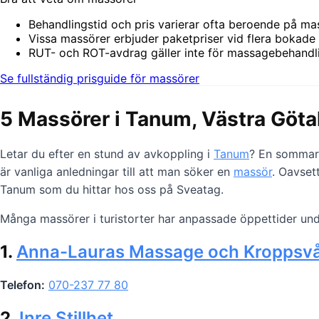
Behandlingstid och pris varierar ofta beroende på m
Vissa massörer erbjuder paketpriser vid flera bokade
RUT- och ROT-avdrag gäller inte för massagebehandli
Se fullständig prisguide för massörer
5 Massörer i Tanum, Västra Göta
Letar du efter en stund av avkoppling i
Tanum
? En sommarg
är vanliga anledningar till att man söker en
massör
. Oavset
Tanum som du hittar hos oss på Sveatag.
Många massörer i turistorter har anpassade öppettider un
1.
Anna-Lauras Massage och Kroppsv
Telefon:
070-237 77 80
2.
Inre Stillhet