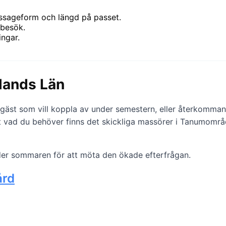
assageform och längd på passet.
 besök.
ngar.
lands Län
äst som vill koppla av under semestern, eller återkommande
t vad du behöver finns det skickliga massörer i Tanumområd
der sommaren för att möta den ökade efterfrågan.
ård