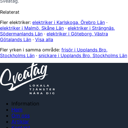
Sveatag.
Relaterat
Fler elektriker:
elektriker i Karlskoga, Örebro Län
·
elektriker i Malmö, Skåne Län
·
elektriker i Strängnäs,
Södermanlands Län
·
elektriker i Göteborg, Västra
Götalands Län
·
Visa alla
Fler yrken i samma område:
frisör i Upplands Bro,
Stockholms Län
·
snickare i Upplands Bro, Stockholms Län
Information
Hem
Om oss
Artiklar
Kontakt