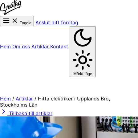
Anslut ditt företag
Toggle
Hem
Om oss
Artiklar
Kontakt
Mörkt läge
Hem
/
Artiklar
/
Hitta elektriker i Upplands Bro,
Stockholms Län
Tillbaka till artiklar